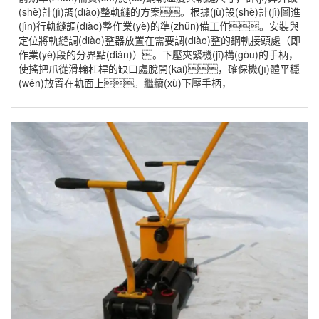
(shè)計(jì)調(diào)整軌縫的方案。根據(jù)設(shè)計(jì)圖進
(jìn)行軌縫調(diào)整作業(yè)的準(zhǔn)備工作。安裝與
定位將軌縫調(diào)整器放置在需要調(diào)整的鋼軌接頭處（即
作業(yè)段的分界點(diǎn)）。下壓夾緊機(jī)構(gòu)的手柄，
使搖把爪從滑輪杠桿的缺口處脫開(kāi)，確保機(jī)體平穩
(wěn)放置在軌面上。繼續(xù)下壓手柄，