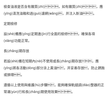
檢查油液是否含有雜質(zhì)，如有雜質(zhì)，應
(yīng)清洗油箱和過(guò)濾網(wǎng)，并注入新油。
定期檢修
設(shè)備應(yīng)定期進(jìn)行全面的檢修，確保各項
(xiàng)功能正常。
長(zhǎng)期存放
若設(shè)備在短期內(nèi)不使用或長(zhǎng)期存放，應
(yīng)將各活動(dòng)部分涂上黃油，并妥善存放，防止銹蝕
或損壞。
遵循以上使用與維護(hù)步驟，能夠確保軌縫調(diào)整器的正
常運(yùn)行和長(zhǎng)期使用效果。