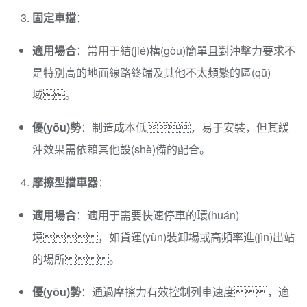
固定車擋
：
適用場合
：常用于結(jié)構(gòu)簡單且對沖擊力要求不
是特別高的地面線路終端及其他不太頻繁的區(qū)
域。
優(yōu)勢
：制造成本低，易于安裝，但其緩
沖效果需依賴其他設(shè)備的配合。
摩擦型擋車器
：
適用場合
：適用于需要快速停車的環(huán)
境，如貨運(yùn)裝卸場或高頻率進(jìn)出站
的場所。
優(yōu)勢
：通過摩擦力有效控制列車速度，適