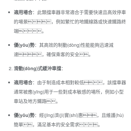
適用場合
：此類擋車器非常適合于需要快速且高效停車
的場景，例如繁忙的地鐵線路或快速鐵路終
端。
優(yōu)勢
：其高效的制動(dòng)性能能夠迅速減
速，確保乘客的安全。
滑動(dòng)式緩沖車擋
：
適用場合
：由于制造成本相對較低，該擋車器
通常被應(yīng)用于一些對成本敏感的場所，例如小型
車站及地方鐵路。
優(yōu)勢
：經(jīng)濟(jì)實(shí)惠，且維護(hù)
簡單，滿足基本的安全需求。