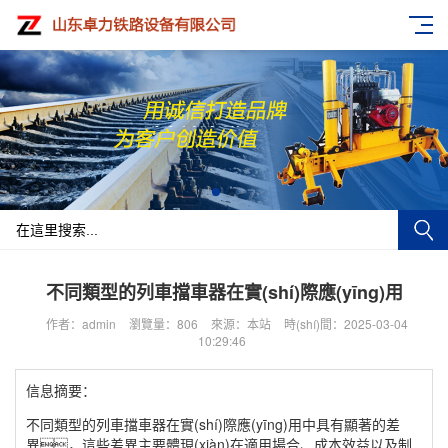
不同類型的列車擋車器在實(shí)際應(yīng)用
作者：admin
瀏覽量：806
來源：本站
時(shí)間：2025-03-04
10:29:46
信息摘要：
不同類型的列車擋車器在實(shí)際應(yīng)用中具有顯著的差
異，這些差異主要體現(xiàn)在適用場合、成本效益以及制