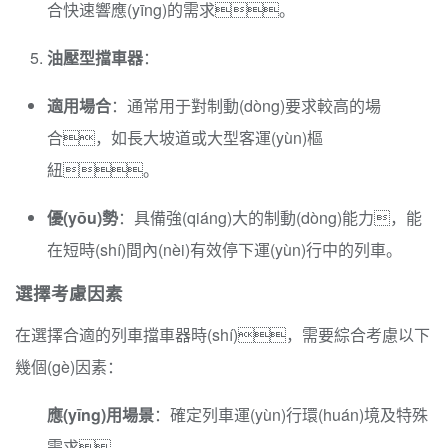
合快速響應(yīng)的需求。
油壓型擋車器
：
適用場合
：通常用于對制動(dòng)要求較高的場
合，如長大坡道或大型客運(yùn)樞
紐。
優(yōu)勢
：具備強(qiáng)大的制動(dòng)能力，能
在短時(shí)間內(nèi)有效停下運(yùn)行中的列車。
選擇考慮因素
在選擇合適的列車擋車器時(shí)，需要綜合考慮以下
幾個(gè)因素：
應(yīng)用場景
：確定列車運(yùn)行環(huán)境及特殊
需求。