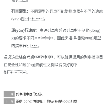
列車類型
：不同類型的列車可能對擋車器有不同的適應
(yīng)性。
運(yùn)行速度
：高速列車與普通列車對于制動(dòng)
力的要求不同，因此需選擇相應(yīng)類型
的擋車器。
通過這些綜合考慮，可以確保選用的列車擋車器
在安全性和經(jīng)濟(jì)性之間取得良好的平
衡。
列車擋車器的分類
上一條
電動(dòng)切軌機(jī)的結(jié)構(gòu)組成
下一條