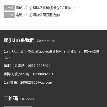
電動(dòng)鋼軌鉆孔機(jī)優(yōu)勢(shì)
上一條
電動(dòng)鋼軌端面打磨機(jī)
下一條
聯(lián)系我們
Contact us
公司地址：濟(jì)寧市國(guó)家高新技術(shù)產(chǎn)業(yè)園區
(qū)
聯(lián)系電話：0537-2208001
手機(jī)號(hào)碼：13280082001
公司郵箱：269628658@qq.com
二維碼
QR code