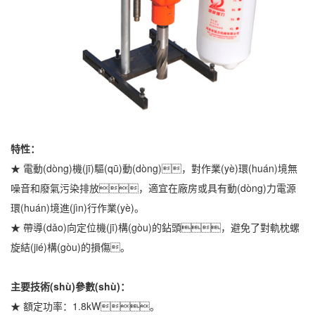
特性：
★ 電動(dòng)機(jī)驅(qū)動(dòng)，對作業(yè)環(huán)境無
噪音和廢氣污染排放，適宜在廠房或具有動(dòng)力電源
環(huán)境進(jìn)行作業(yè)。
★ 帶導(dǎo)向定位機(jī)構(gòu)的鉆頭，避免了對軌枕螺
旋結(jié)構(gòu)的損傷。
主要技術(shù)參數(shù)：
★ 額定功率：1.8kW。