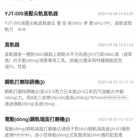
YJT-500液壓尖軌直軌器
2025-09-08 10:24:05
YJT-500液壓尖軌直軌器主 要 技 術(shù) 參 數(shù)1、直軌或彎
軌力 &nb···
直軌器
2025-09-08 10:21:04
直軌器是一種對(duì)線路上鋼軌水平方向進(jìn)行調(diào)直（或彎
曲）的手動(dòng)液壓專用工具。該機(jī)體采用特種鋼鍛造而
成，性能···
鋼軌打磨除銹機(jī)
2025-08-25 15:17:10
鋼軌打磨除銹機(jī)是以5.5馬力日本進(jìn)口本田汽油機(jī)作動
(dòng)力。用A型三皮帶(內(nèi)周長(zhǎng)787mm)，
通過傳動(dòng)系統(tǒng)···
電動(dòng)鋼軌端面打磨機(jī)
2025-08-25 15:15:57
電動(dòng)鋼軌端面打磨機(jī)適用于對(duì)鋼軌端面進(jìn)行磨削
處理，是小型移動(dòng)式氣壓焊設(shè)備的配套產